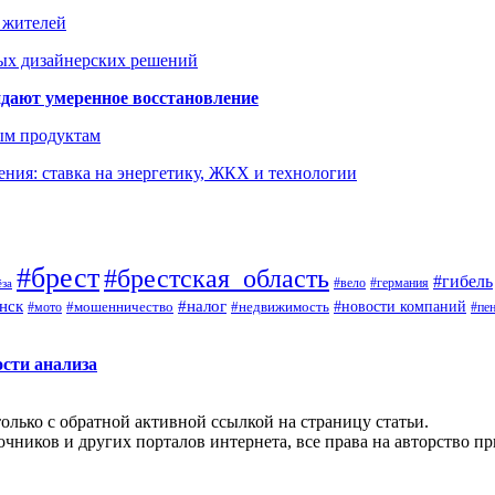
а жителей
ых дизайнерских решений
дают умеренное восстановление
ым продуктам
ния: ставка на энергетику, ЖКХ и технологии
#брест
#брестская_область
#гибель
#германия
#вело
ёза
нск
#налог
#новости компаний
#мото
#мошенничество
#недвижимость
#пе
ости анализа
олько с обратной активной ссылкой на страницу статьи.
чников и других порталов интернета, все права на авторство п