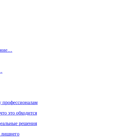
ение…
…
ку профессионалам
что это обходится
реальные решения
ь лишнего