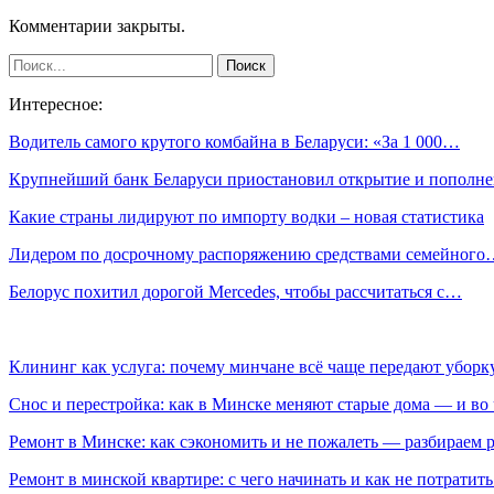
Комментарии закрыты.
Интересное:
Водитель самого крутого комбайна в Беларуси: «За 1 000…
Крупнейший банк Беларуси приостановил открытие и пополн
Какие страны лидируют по импорту водки – новая статистика
Лидером по досрочному распоряжению средствами семейного
Белорус похитил дорогой Mercedes, чтобы рассчитаться с…
Клининг как услуга: почему минчане всё чаще передают убор
Снос и перестройка: как в Минске меняют старые дома — и во 
Ремонт в Минске: как сэкономить и не пожалеть — разбираем 
Ремонт в минской квартире: с чего начинать и как не потратит