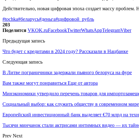
Действительно, новая цифровая эпоха создает массу проблем. Н
#tochka
#беларусь
#деньга
#цифровой_рубль
203
Поделится
VK
OK.ru
Facebook
Twitter
WhatsApp
Telegram
Viber
Предыдущая запись
Что будет с кредитами в 2024 году? Рассказали в Нацбанке
Следующая запись
В Литве пограничники задержали пьяного белоруса на фуре
Вам также могут понравиться
Еще от автора
Минэкономики утвердило перечень товаров для импортозамеще
Социальный выбор: как служить обществу в современном мире
Европейский инвестиционный банк выделяет €70 млрд на техн
Тысячи минчанок стали актрисами интимных видео — их тай
Prev
Next