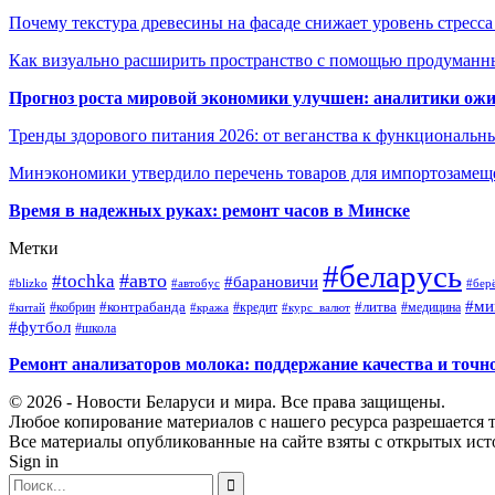
Почему текстура древесины на фасаде снижает уровень стресс
Как визуально расширить пространство с помощью продуманн
Прогноз роста мировой экономики улучшен: аналитики ожи
Тренды здорового питания 2026: от веганства к функциональн
Минэкономики утвердило перечень товаров для импортозамеще
Время в надежных руках: ремонт часов в Минске
Метки
#беларусь
#авто
#tochka
#барановичи
#blizko
#автобус
#бер
#ми
#контрабанда
#литва
#кредит
#китай
#кобрин
#кража
#курс_валют
#медицина
#футбол
#школа
Ремонт анализаторов молока: поддержание качества и точн
© 2026 - Новости Беларуси и мира. Все права защищены.
Любое копирование материалов с нашего ресурса разрешается т
Все материалы опубликованные на сайте взяты с открытых исто
Sign in