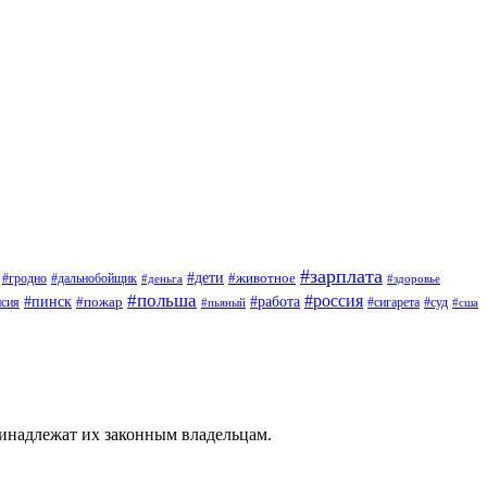
#зарплата
#дети
#животное
#дальнобойщик
#гродно
#деньга
#здоровье
#польша
#россия
#работа
#пинск
#пожар
#сигарета
#суд
нсия
#пьяный
#сша
ринадлежат их законным владельцам.