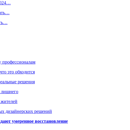
2024…
мать…
ить…
ку профессионалам
что это обходится
реальные решения
ь лишнего
а жителей
ых дизайнерских решений
дают умеренное восстановление