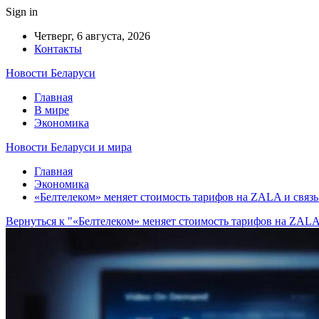
Sign in
Четверг, 6 августа, 2026
Контакты
Новости Беларуси
Главная
В мире
Экономика
Новости Беларуси и мира
Главная
Экономика
«Белтелеком» меняет стоимость тарифов на ZALA и связь.
Вернуться к "«Белтелеком» меняет стоимость тарифов на ZALA 