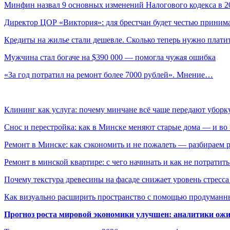
Минфин назвал 9 основных изменений Налогового кодекса в 
Директор ЦОР «Виктория»: для брестчан будет честью прини
Кредиты на жилье стали дешевле. Сколько теперь нужно плат
Мужчина стал богаче на $390 000 — помогла чужая ошибка
«За год потратил на ремонт более 7000 рублей». Мнение…
Клининг как услуга: почему минчане всё чаще передают убор
Снос и перестройка: как в Минске меняют старые дома — и во 
Ремонт в Минске: как сэкономить и не пожалеть — разбираем 
Ремонт в минской квартире: с чего начинать и как не потратит
Почему текстура древесины на фасаде снижает уровень стресс
Как визуально расширить пространство с помощью продуманн
Прогноз роста мировой экономики улучшен: аналитики ожи