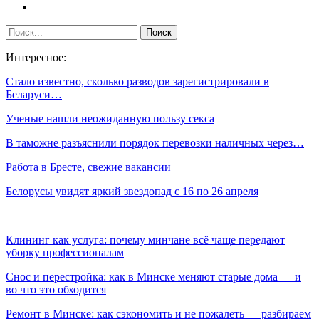
Интересное:
Стало известно, сколько разводов зарегистрировали в
Беларуси…
Ученые нашли неожиданную пользу секса
В таможне разъяснили порядок перевозки наличных через…
Работа в Бресте, свежие вакансии
Белорусы увидят яркий звездопад с 16 по 26 апреля
Клининг как услуга: почему минчане всё чаще передают
уборку профессионалам
Снос и перестройка: как в Минске меняют старые дома — и
во что это обходится
Ремонт в Минске: как сэкономить и не пожалеть — разбираем