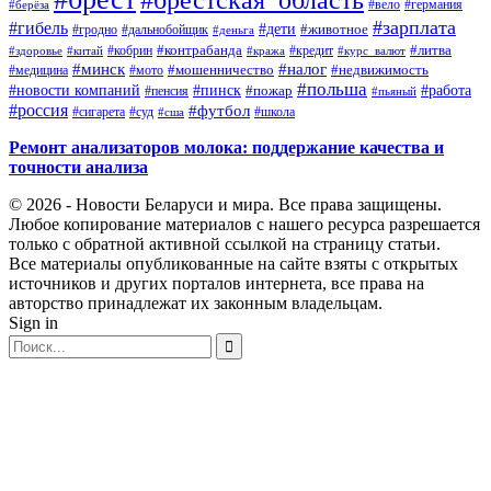
#германия
#вело
#берёза
#зарплата
#гибель
#дети
#животное
#дальнобойщик
#гродно
#деньга
#контрабанда
#литва
#кредит
#здоровье
#китай
#кобрин
#кража
#курс_валют
#минск
#налог
#мото
#мошенничество
#недвижимость
#медицина
#польша
#работа
#новости компаний
#пинск
#пожар
#пенсия
#пьяный
#россия
#футбол
#сигарета
#суд
#школа
#сша
Ремонт анализаторов молока: поддержание качества и
точности анализа
© 2026 - Новости Беларуси и мира. Все права защищены.
Любое копирование материалов с нашего ресурса разрешается
только с обратной активной ссылкой на страницу статьи.
Все материалы опубликованные на сайте взяты с открытых
источников и других порталов интернета, все права на
авторство принадлежат их законным владельцам.
Sign in