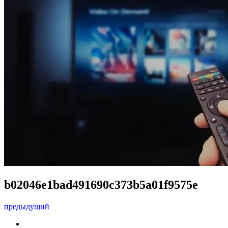
b02046e1bad491690c373b5a01f9575e
предыдущий