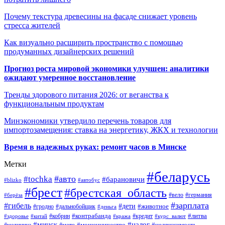
Почему текстура древесины на фасаде снижает уровень
стресса жителей
Как визуально расширить пространство с помощью
продуманных дизайнерских решений
Прогноз роста мировой экономики улучшен: аналитики
ожидают умеренное восстановление
Тренды здорового питания 2026: от веганства к
функциональным продуктам
Минэкономики утвердило перечень товаров для
импортозамещения: ставка на энергетику, ЖКХ и технологии
Время в надежных руках: ремонт часов в Минске
Метки
#беларусь
#авто
#tochka
#барановичи
#blizko
#автобус
#брест
#брестская_область
#германия
#вело
#берёза
#зарплата
#гибель
#дети
#животное
#дальнобойщик
#гродно
#деньга
#контрабанда
#литва
#кредит
#здоровье
#китай
#кобрин
#кража
#курс_валют
#минск
#налог
#мото
#мошенничество
#недвижимость