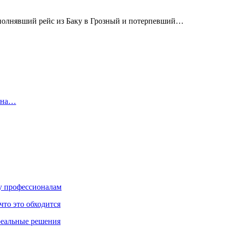
 выполнявший рейс из Баку в Грозный и потерпевший…
у на…
ку профессионалам
что это обходится
реальные решения