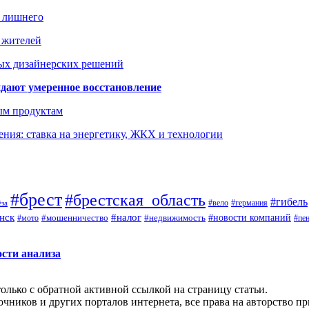
ь лишнего
а жителей
ых дизайнерских решений
дают умеренное восстановление
ым продуктам
ния: ставка на энергетику, ЖКХ и технологии
#брест
#брестская_область
#гибель
#германия
#вело
ёза
нск
#налог
#новости компаний
#мото
#мошенничество
#недвижимость
#пе
ости анализа
олько с обратной активной ссылкой на страницу статьи.
чников и других порталов интернета, все права на авторство п