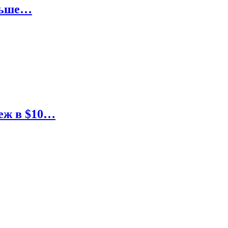
ольше…
еж в $10…