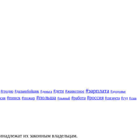
#зарплата
#дети
#животное
#дальнобойщик
#гродно
#деньга
#здоровье
#польша
#россия
#работа
#пинск
#пожар
#сигарета
#суд
нсия
#пьяный
#сша
ринадлежат их законным владельцам.