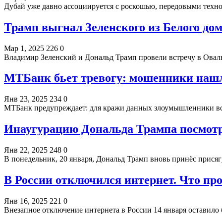
Дубай уже давно ассоциируется с роскошью, передовыми тех
Трамп выгнал Зеленского из Белого до
Мар 1, 2025
226
0
Владимир Зеленский и Дональд Трамп провели встречу в Овал
МТБанк бьет тревогу: мошенники нашл
Янв 23, 2025
234
0
МТБанк предупреждает: для кражи данных злоумышленники в
Инаугурацию Дональда Трампа посмотр
Янв 22, 2025
248
0
В понедельник, 20 января, Дональд Трамп вновь принёс прис
В России отключился интернет. Что пр
Янв 16, 2025
221
0
Внезапное отключение интернета в России 14 января оставило