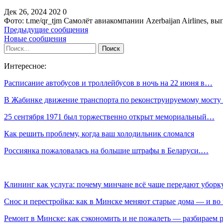
Дек 26, 2024
202
0
Фото: t.me/qr_tjm Самолёт авиакомпании Azerbaijan Airlines,
Предыдущие сообщения
Новые сообщения
Интересное:
Расписание автобусов и троллейбусов в ночь на 22 июня в…
В Жабинке движение транспорта по реконструируемому мост
25 сентября 1971 был торжественно открыт мемориальный…
Как решить проблему, когда ваш холодильник сломался
Россиянка пожаловалась на большие штрафы в Беларуси.…
Клининг как услуга: почему минчане всё чаще передают убор
Снос и перестройка: как в Минске меняют старые дома — и во 
Ремонт в Минске: как сэкономить и не пожалеть — разбираем 