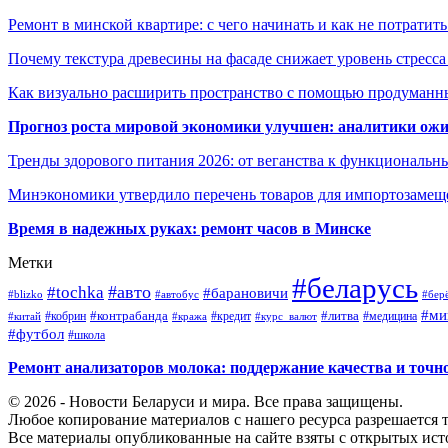
Ремонт в минской квартире: с чего начинать и как не потратит
Почему текстура древесины на фасаде снижает уровень стресс
Как визуально расширить пространство с помощью продуманн
Прогноз роста мировой экономики улучшен: аналитики ожи
Тренды здорового питания 2026: от веганства к функциональн
Минэкономики утвердило перечень товаров для импортозамеще
Время в надежных руках: ремонт часов в Минске
Метки
#беларусь
#авто
#tochka
#барановичи
#blizko
#автобус
#бер
#ми
#контрабанда
#литва
#кредит
#китай
#кобрин
#кража
#курс_валют
#медицина
#футбол
#школа
Ремонт анализаторов молока: поддержание качества и точн
© 2026 - Новости Беларуси и мира. Все права защищены.
Любое копирование материалов с нашего ресурса разрешается т
Все материалы опубликованные на сайте взяты с открытых исто