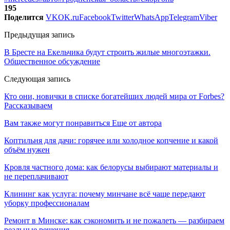
195
Поделится
VK
OK.ru
Facebook
Twitter
WhatsApp
Telegram
Viber
Предыдущая запись
В Бресте на Екельчика будут строить жилые многоэтажки.
Общественное обсуждение
Следующая запись
Кто они, новички в списке богатейших людей мира от Forbes?
Рассказываем
Вам также могут понравиться
Еще от автора
Коптильня для дачи: горячее или холодное копчение и какой
объём нужен
Кровля частного дома: как белорусы выбирают материалы и
не переплачивают
Клининг как услуга: почему минчане всё чаще передают
уборку профессионалам
Ремонт в Минске: как сэкономить и не пожалеть — разбираем
реальные решения