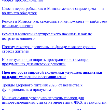
уборку профессионалам
Снос и перестройка: как в Минске меняют старые дома — и
во что это обходится
Ремонт в Минске: как сэкономить и не пожалеть — разбираем
реальные решения
Ремонт в минской квартире: с чего начинать и как не
потратить лишнего
Почему текстура древесины на фасаде снижает уровень
стресса жителей
Как визуально расширить пространство с помощью
продуманных дизайнерских решений
Прогноз роста мировой экономики улучшен: аналитики
ожидают умеренное восстановление
Тренды здорового питания 2026: от веганства к
функциональным продуктам
Минэкономики утвердило перечень товаров для
импортозамещения: ставка на энергетику, ЖКХ и технологии