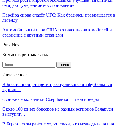
Прогноз роста мировой экономики улучшен: аналитики
ожидают умеренное восстановление
Перейра снова спасёт UFC: Как бразилец превращается в
легенду
Автомобильный парк США: количество автомобилей и
сравнение с другими странами
Prev
Next
Комментарии закрыты.
Интересное:
В Бресте пройдет третий республиканский футбольный
турнир…
Основные вкладчики Сбер Банка — пенсионеры
Около 100 юных боксеров из разных регионов Беларуси
выступят…
В Березовском районе ходят слухи, что медведь напал на…