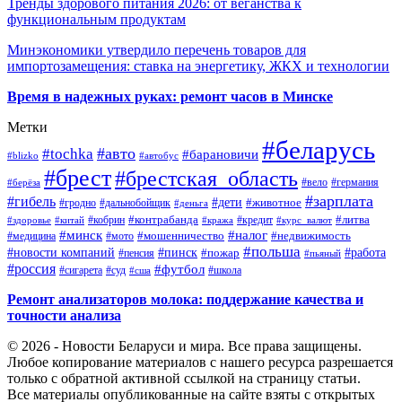
Тренды здорового питания 2026: от веганства к
функциональным продуктам
Минэкономики утвердило перечень товаров для
импортозамещения: ставка на энергетику, ЖКХ и технологии
Время в надежных руках: ремонт часов в Минске
Метки
#беларусь
#авто
#tochka
#барановичи
#blizko
#автобус
#брест
#брестская_область
#германия
#вело
#берёза
#зарплата
#гибель
#дети
#животное
#дальнобойщик
#гродно
#деньга
#контрабанда
#литва
#кредит
#здоровье
#китай
#кобрин
#кража
#курс_валют
#минск
#налог
#мото
#мошенничество
#недвижимость
#медицина
#польша
#работа
#новости компаний
#пинск
#пожар
#пенсия
#пьяный
#россия
#футбол
#сигарета
#суд
#школа
#сша
Ремонт анализаторов молока: поддержание качества и
точности анализа
© 2026 - Новости Беларуси и мира. Все права защищены.
Любое копирование материалов с нашего ресурса разрешается
только с обратной активной ссылкой на страницу статьи.
Все материалы опубликованные на сайте взяты с открытых