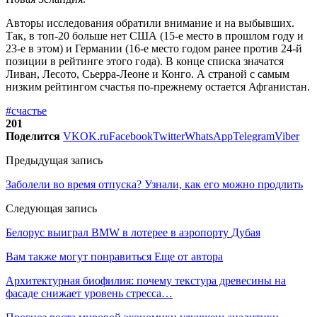
Авторы исследования обратили внимание и на выбывших.
Так, в топ-20 больше нет США (15-е место в прошлом году и
23-е в этом) и Германии (16-е место годом ранее против 24-й
позиции в рейтинге этого года). В конце списка значатся
Ливан, Лесото, Сьерра-Леоне и Конго. А страной с самым
низким рейтингом счастья по-прежнему остается Афганистан.
#счастье
201
Поделится
VK
OK.ru
Facebook
Twitter
WhatsApp
Telegram
Viber
Предыдущая запись
Заболели во время отпуска? Узнали, как его можно продлить
Следующая запись
Белорус выиграл BMW в лотерее в аэропорту Дубая
Вам также могут понравиться
Еще от автора
Архитектурная биофилия: почему текстура древесины на
фасаде снижает уровень стресса…