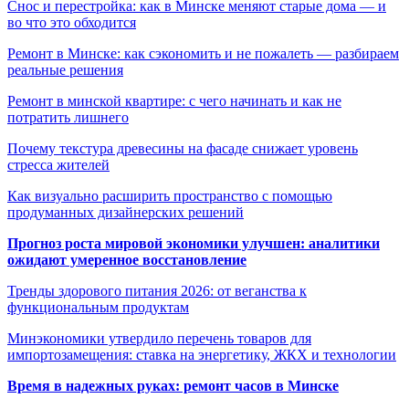
Снос и перестройка: как в Минске меняют старые дома — и
во что это обходится
Ремонт в Минске: как сэкономить и не пожалеть — разбираем
реальные решения
Ремонт в минской квартире: с чего начинать и как не
потратить лишнего
Почему текстура древесины на фасаде снижает уровень
стресса жителей
Как визуально расширить пространство с помощью
продуманных дизайнерских решений
Прогноз роста мировой экономики улучшен: аналитики
ожидают умеренное восстановление
Тренды здорового питания 2026: от веганства к
функциональным продуктам
Минэкономики утвердило перечень товаров для
импортозамещения: ставка на энергетику, ЖКХ и технологии
Время в надежных руках: ремонт часов в Минске