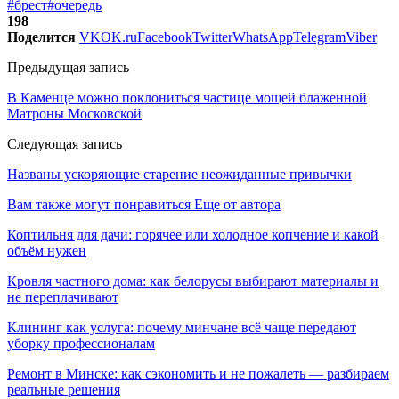
#брест
#очередь
198
Поделится
VK
OK.ru
Facebook
Twitter
WhatsApp
Telegram
Viber
Предыдущая запись
В Каменце можно поклониться частице мощей блаженной
Матроны Московской
Следующая запись
Названы ускоряющие старение неожиданные привычки
Вам также могут понравиться
Еще от автора
Коптильня для дачи: горячее или холодное копчение и какой
объём нужен
Кровля частного дома: как белорусы выбирают материалы и
не переплачивают
Клининг как услуга: почему минчане всё чаще передают
уборку профессионалам
Ремонт в Минске: как сэкономить и не пожалеть — разбираем
реальные решения