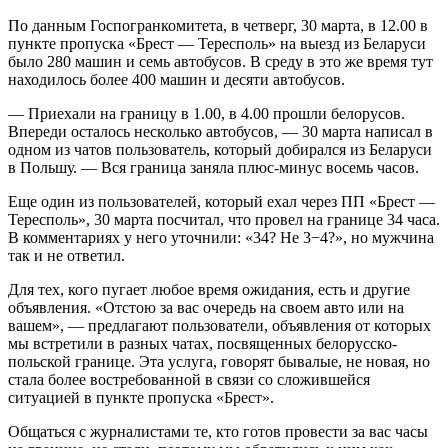
По данным Госпогранкомитета, в четверг, 30 марта, в 12.00 в
пункте пропуска «Брест — Тересполь» на выезд из Беларуси
было 280 машин и семь автобусов. В среду в это же время тут
находилось более 400 машин и десяти автобусов.
— Приехали на границу в 1.00, в 4.00 прошли белорусов.
Впереди осталось несколько автобусов, — 30 марта написал в
одном из чатов пользователь, который добирался из Беларуси
в Польшу. — Вся граница заняла плюс-минус восемь часов.
Еще один из пользователей, который ехал через ПП «Брест —
Тересполь», 30 марта посчитал, что провел на границе 34 часа.
В комментариях у него уточнили: «34? Не 3−4?», но мужчина
так и не ответил.
Для тех, кого пугает любое время ожидания, есть и другие
объявления. «Отстою за вас очередь на своем авто или на
вашем», — предлагают пользователи, объявления от которых
мы встретили в разных чатах, посвященных белорусско-
польской границе. Эта услуга, говорят бывалые, не новая, но
стала более востребованной в связи со сложившейся
ситуацией в пункте пропуска «Брест».
Общаться с журналистами те, кто готов провести за вас часы