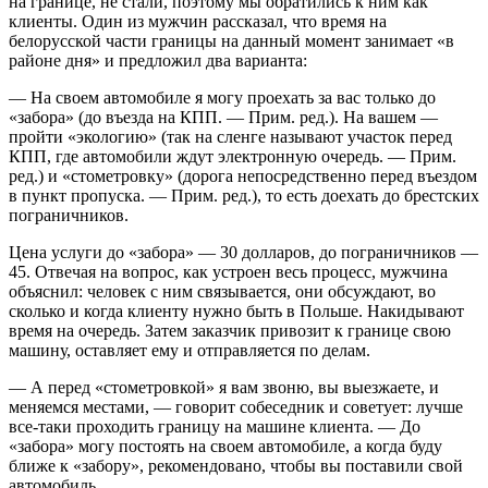
на границе, не стали, поэтому мы обратились к ним как
клиенты. Один из мужчин рассказал, что время на
белорусской части границы на данный момент занимает «в
районе дня» и предложил два варианта:
— На своем автомобиле я могу проехать за вас только до
«забора» (до въезда на КПП. — Прим. ред.). На вашем —
пройти «экологию» (так на сленге называют участок перед
КПП, где автомобили ждут электронную очередь. — Прим.
ред.) и «стометровку» (дорога непосредственно перед въездом
в пункт пропуска. — Прим. ред.), то есть доехать до брестских
пограничников.
Цена услуги до «забора» — 30 долларов, до пограничников —
45. Отвечая на вопрос, как устроен весь процесс, мужчина
объяснил: человек с ним связывается, они обсуждают, во
сколько и когда клиенту нужно быть в Польше. Накидывают
время на очередь. Затем заказчик привозит к границе свою
машину, оставляет ему и отправляется по делам.
— А перед «стометровкой» я вам звоню, вы выезжаете, и
меняемся местами, — говорит собеседник и советует: лучше
все-таки проходить границу на машине клиента. — До
«забора» могу постоять на своем автомобиле, а когда буду
ближе к «забору», рекомендовано, чтобы вы поставили свой
автомобиль.