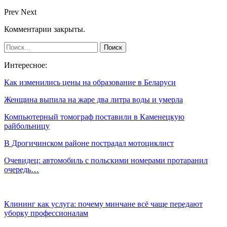
Prev
Next
Комментарии закрыты.
Интересное:
Как изменились цены на образование в Беларуси
Женщина выпила на жаре два литра воды и умерла
Компьютерный томограф поставили в Каменецкую
райбольницу
В Дрогичинском районе пострадал мотоциклист
Очевидец: автомобиль с польскими номерами протаранил
очередь…
Клининг как услуга: почему минчане всё чаще передают
уборку профессионалам