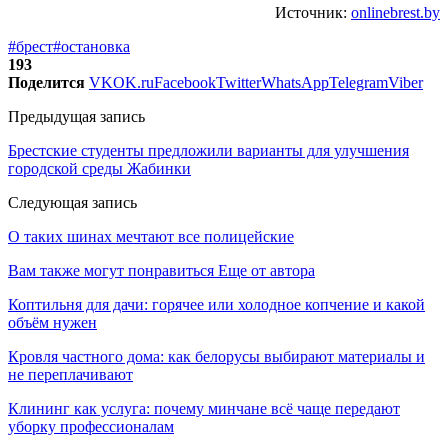
Источник:
onlinebrest.by
#брест
#остановка
193
Поделится
VK
OK.ru
Facebook
Twitter
WhatsApp
Telegram
Viber
Предыдущая запись
Брестские студенты предложили варианты для улучшения
городской среды Жабинки
Следующая запись
О таких шинах мечтают все полицейские
Вам также могут понравиться
Еще от автора
Коптильня для дачи: горячее или холодное копчение и какой
объём нужен
Кровля частного дома: как белорусы выбирают материалы и
не переплачивают
Клининг как услуга: почему минчане всё чаще передают
уборку профессионалам