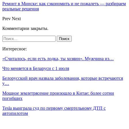
Ремонт в Минске: как сэкономить и не пожалеть — разбираем
реальные решения
Prev
Next
Комментарии закрыты.
Интересное:
«Считалось, если есть лодка, ты хозяин». Мужчина из…
Что меняется в Беларуси с 1 июля
Белорусский врач назвала заболевания, которые встречаются
у…
Мощное землетрясение произошло в Китае: более сотни
погибших
Tesla выиграла суд по первому смертельному ДТП с
автопилотом