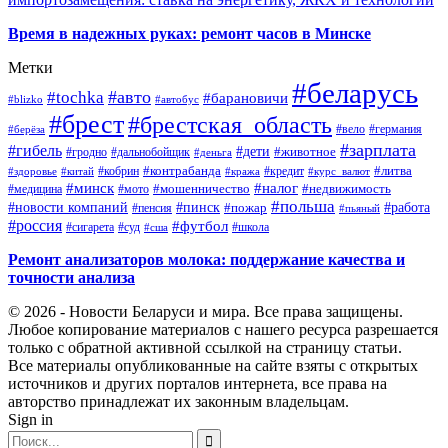
Время в надежных руках: ремонт часов в Минске
Метки
#беларусь
#авто
#tochka
#барановичи
#blizko
#автобус
#брест
#брестская_область
#германия
#вело
#берёза
#зарплата
#гибель
#дети
#животное
#дальнобойщик
#гродно
#деньга
#контрабанда
#литва
#кредит
#здоровье
#китай
#кобрин
#кража
#курс_валют
#минск
#налог
#мото
#мошенничество
#недвижимость
#медицина
#польша
#работа
#новости компаний
#пинск
#пожар
#пенсия
#пьяный
#россия
#футбол
#сигарета
#суд
#школа
#сша
Ремонт анализаторов молока: поддержание качества и
точности анализа
© 2026 - Новости Беларуси и мира. Все права защищены.
Любое копирование материалов с нашего ресурса разрешается
только с обратной активной ссылкой на страницу статьи.
Все материалы опубликованные на сайте взяты с открытых
источников и других порталов интернета, все права на
авторство принадлежат их законным владельцам.
Sign in