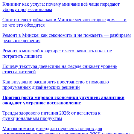
Клининг как услуга: почему минчане всё чаще передают
уборку профессионалам
Снос и перестройка: как в Минске меняют старые дома — и
во что это обходится
Ремонт в Минске: как сэкономить и не пожалеть — разбираем
реальные решения
Ремонт в минской квартире: с чего начинать и как не
потратить лишнего
Почему текстура древесины на фасаде снижает уровень
стресса жителей
Как визуально расширить пространство с помощью
продуманных дизайнерских решений
Прогноз роста мировой экономики улучшен: аналитики
ожидают умеренное восстановление
Тренды здорового питания 2026: от веганства к
функциональным продуктам
Минэкономики утвердило перечень товаров для
импортозамещения: ставка на энергетику, ЖКХ и технологии